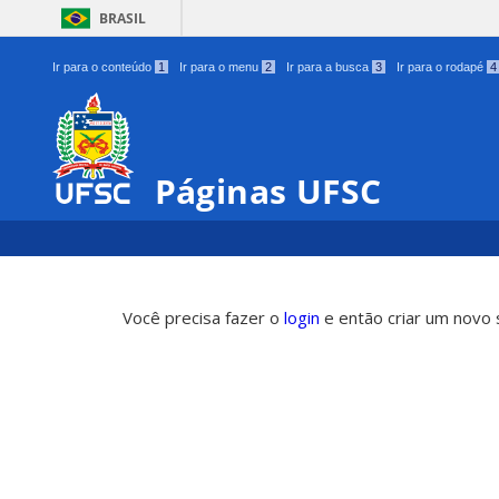
BRASIL
Ir para o conteúdo
1
Ir para o menu
2
Ir para a busca
3
Ir para o rodapé
4
Páginas UFSC
Você precisa fazer o
login
e então criar um novo s