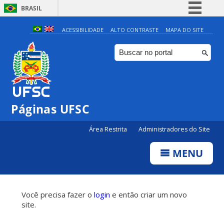
BRASIL
Simplifique!
ACESSIBILIDADE
ALTO CONTRASTE
MAPA DO SITE
Comunica BR
Participe
Acesso à informação
Legislação
Páginas UFSC
Canais
Área Restrita
Administradores do Site
MENU
Você precisa fazer o
login
e então criar um novo
site.