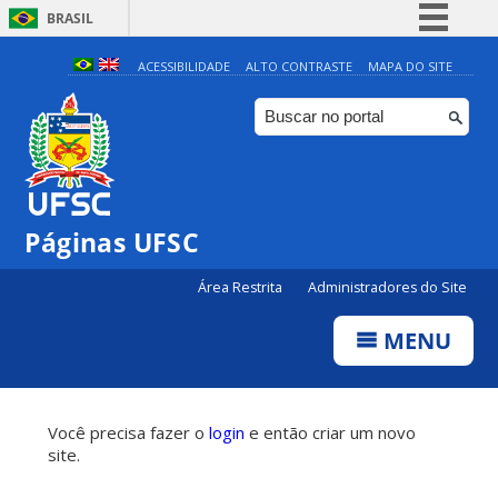
BRASIL
Simplifique!
ACESSIBILIDADE
ALTO CONTRASTE
MAPA DO SITE
Comunica BR
Participe
Acesso à informação
Legislação
Páginas UFSC
Canais
Área Restrita
Administradores do Site
MENU
Você precisa fazer o
login
e então criar um novo
site.