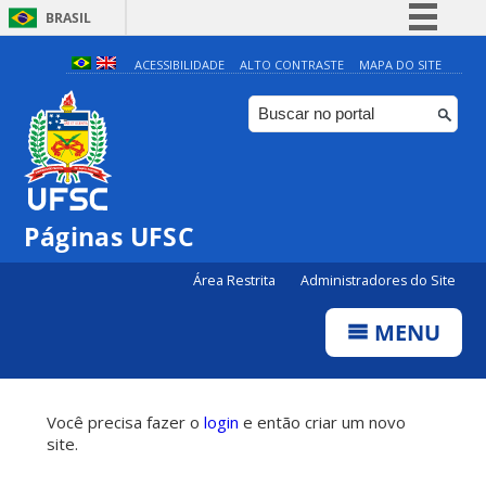
BRASIL
Simplifique!
ACESSIBILIDADE
ALTO CONTRASTE
MAPA DO SITE
Comunica BR
Participe
Acesso à informação
Legislação
Páginas UFSC
Canais
Área Restrita
Administradores do Site
MENU
Você precisa fazer o
login
e então criar um novo
site.