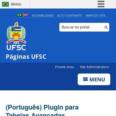
BRASIL
Simplifique!
ACESSIBILIDADE
ALTO CONTRASTE
MAPA DO SITE
Comunica BR
Participe
Acesso à informação
Legislação
Páginas UFSC
Canais
Private Area
Site Administrators
MENU
(Português) Plugin para
Tabelas Avançadas