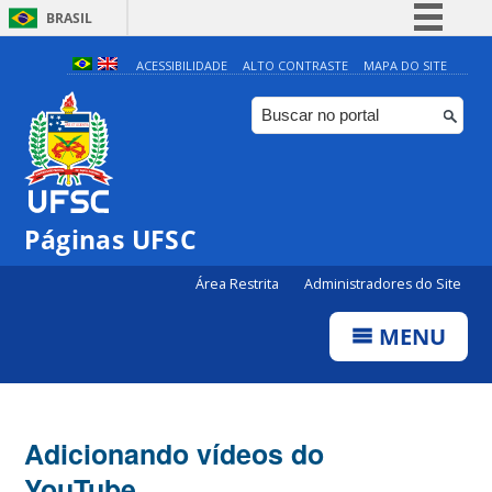
BRASIL
Simplifique!
ACESSIBILIDADE
ALTO CONTRASTE
MAPA DO SITE
Comunica BR
Participe
Acesso à informação
Legislação
Páginas UFSC
Canais
Área Restrita
Administradores do Site
MENU
Adicionando vídeos do
YouTube