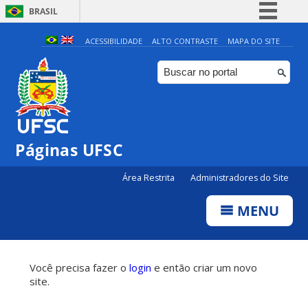
BRASIL
Simplifique!
ACESSIBILIDADE
ALTO CONTRASTE
MAPA DO SITE
Comunica BR
Participe
Acesso à informação
Legislação
Páginas UFSC
Canais
Área Restrita
Administradores do Site
MENU
Você precisa fazer o
login
e então criar um novo
site.